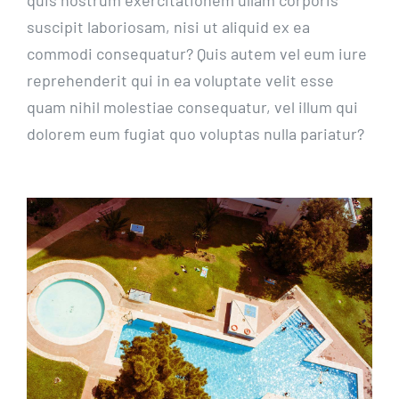
quis nostrum exercitationem ullam corporis
suscipit laboriosam, nisi ut aliquid ex ea
commodi consequatur? Quis autem vel eum iure
reprehenderit qui in ea voluptate velit esse
quam nihil molestiae consequatur, vel illum qui
dolorem eum fugiat quo voluptas nulla pariatur?