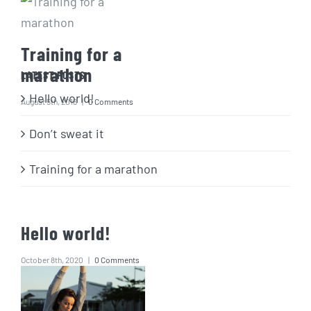
Training for a
marathon
LATEST POSTS
Hello world!
August 5th, 2016
|
0 Comments
Don’t sweat it
Training for a marathon
Hello world!
October 8th, 2020
|
0 Comments