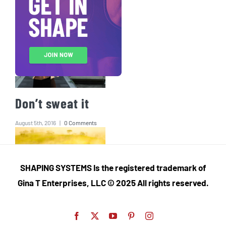
October 8th, 2020
|
0 Comments
Don’t sweat it
August 5th, 2016
|
0 Comments
SHAPING SYSTEMS Is the registered trademark of
Gina T Enterprises, LLC © 2025 All rights reserved.
Training for a
Facebook
X
YouTube
Pinterest
Instagram